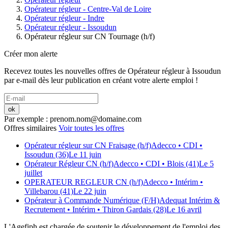
Opérateur régleur - Centre-Val de Loire
Opérateur régleur - Indre
Opérateur régleur - Issoudun
Opérateur régleur sur CN Tournage (h/f)
Créer mon alerte
Recevez toutes les nouvelles offres de
Opérateur régleur
à
Issoudun
par e-mail dès leur publication en créant votre alerte emploi !
ok
Par exemple : prenom.nom@domaine.com
Offres similaires
Voir toutes les offres
Opérateur régleur sur CN Fraisage (h/f)
Adecco
• CDI
•
Issoudun (36)
Le 11 juin
Opérateur Régleur CN (h/f)
Adecco
• CDI
• Blois (41)
Le 5
juillet
OPERATEUR REGLEUR CN (h/f)
Adecco
• Intérim
•
Villebarou (41)
Le 22 juin
Opérateur à Commande Numérique (F/H)
Adequat Intérim &
Recrutement
• Intérim
• Thiron Gardais (28)
Le 16 avril
L'Agefiph est chargée de soutenir le développement de l'emploi des