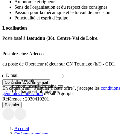
Autonomie et rigueur
Sens de l'organisation et du respect des consignes
Passion pour la mécanique et le travail de précision
Ponctualité et esprit d'équipe
Localisation
Poste basé à
Issoudun (36), Centre-Val de Loire
.
Postulez chez Adecco
au poste de Opérateur régleur sur CN Tournage (h/f) - CDI.
E-mail
Par exemple :
Continuer avec un e-mail
prenom.nom@domaine.com.
En cliquant sur "Postuler à cette offre", j'accepte les
conditions
Ce champ est obligatoire.
générales d'utilisation
du site Agefiph
Référence :
2030410201
Postuler
Accueil
Opérateur régleur