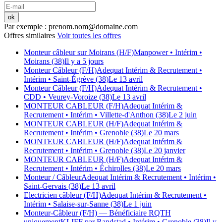
ok
Par exemple : prenom.nom@domaine.com
Offres similaires
Voir toutes les offres
Monteur câbleur sur Moirans (H/F)
Manpower
• Intérim
•
Moirans (38)
Il y a 5 jours
Monteur Câbleur (F/H)
Adequat Intérim & Recrutement
•
Intérim
• Saint-Égrève (38)
Le 13 avril
Monteur Câbleur (F/H)
Adequat Intérim & Recrutement
•
CDD
• Veurey-Voroize (38)
Le 13 avril
MONTEUR CABLEUR (F/H)
Adequat Intérim &
Recrutement
• Intérim
• Villette-d'Anthon (38)
Le 2 juin
MONTEUR CABLEUR (H/F)
Adequat Intérim &
Recrutement
• Intérim
• Grenoble (38)
Le 20 mars
MONTEUR CABLEUR (H/F)
Adequat Intérim &
Recrutement
• Intérim
• Grenoble (38)
Le 20 janvier
MONTEUR CABLEUR (H/F)
Adequat Intérim &
Recrutement
• Intérim
• Échirolles (38)
Le 20 mars
Monteur / Câbleur
Adequat Intérim & Recrutement
• Intérim
•
Saint-Gervais (38)
Le 13 avril
Electricien câbleur (F/H)
Adequat Intérim & Recrutement
•
Intérim
• Salaise-sur-Sanne (38)
Le 1 juin
Monteur-Câbleur (F/H) — Bénéficiaire RQTH
uniquement
KLIFF par Randstad
• Intérim
• Grenoble (38)
Il y