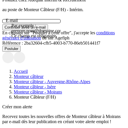
au poste de Monteur Câbleur (F/H) - Intérim.
E-mail
Par exemple :
Continuer avec un e-mail
prenom.nom@domaine.com.
En cliquant sur "Postuler à cette offre", j'accepte les
conditions
Ce champ est obligatoire.
générales d'utilisation
du site Agefiph
Référence :
2ba32604-cfb5-4003-b770-86eb501441f7
Postuler
Accueil
Monteur câbleur
Monteur câbleur - Auvergne-Rhône-Alpes
Monteur câbleur - Isère
Monteur câbleur - Moirans
Monteur Câbleur (F/H)
Créer mon alerte
Recevez toutes les nouvelles offres de
Monteur câbleur
à
Moirans
par e-mail dès leur publication en créant votre alerte emploi !