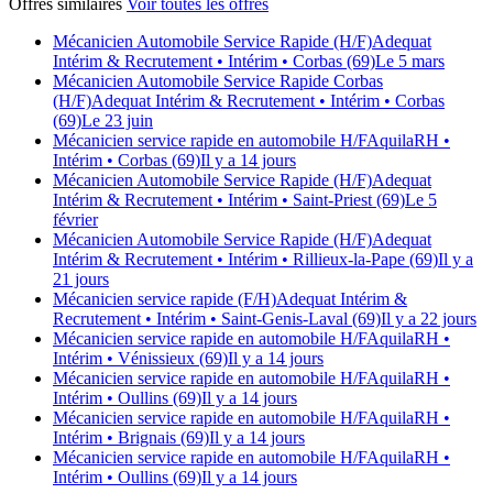
Offres similaires
Voir toutes les offres
Mécanicien Automobile Service Rapide (H/F)
Adequat
Intérim & Recrutement
• Intérim
• Corbas (69)
Le 5 mars
Mécanicien Automobile Service Rapide Corbas
(H/F)
Adequat Intérim & Recrutement
• Intérim
• Corbas
(69)
Le 23 juin
Mécanicien service rapide en automobile H/F
AquilaRH
•
Intérim
• Corbas (69)
Il y a 14 jours
Mécanicien Automobile Service Rapide (H/F)
Adequat
Intérim & Recrutement
• Intérim
• Saint-Priest (69)
Le 5
février
Mécanicien Automobile Service Rapide (H/F)
Adequat
Intérim & Recrutement
• Intérim
• Rillieux-la-Pape (69)
Il y a
21 jours
Mécanicien service rapide (F/H)
Adequat Intérim &
Recrutement
• Intérim
• Saint-Genis-Laval (69)
Il y a 22 jours
Mécanicien service rapide en automobile H/F
AquilaRH
•
Intérim
• Vénissieux (69)
Il y a 14 jours
Mécanicien service rapide en automobile H/F
AquilaRH
•
Intérim
• Oullins (69)
Il y a 14 jours
Mécanicien service rapide en automobile H/F
AquilaRH
•
Intérim
• Brignais (69)
Il y a 14 jours
Mécanicien service rapide en automobile H/F
AquilaRH
•
Intérim
• Oullins (69)
Il y a 14 jours