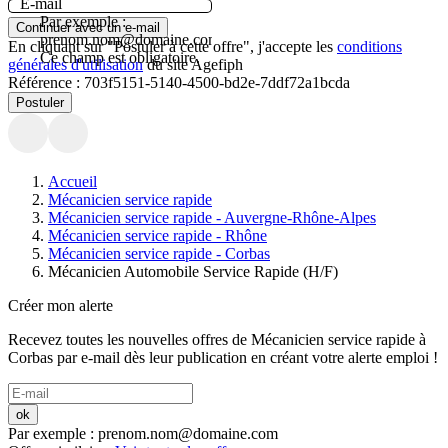
E-mail
Par exemple :
Continuer avec un e-mail
prenom.nom@domaine.com.
En cliquant sur "Postuler à cette offre", j'accepte les
conditions
Ce champ est obligatoire.
générales d'utilisation
du site Agefiph
Référence :
703f5151-5140-4500-bd2e-7ddf72a1bcda
Postuler
Accueil
Mécanicien service rapide
Mécanicien service rapide - Auvergne-Rhône-Alpes
Mécanicien service rapide - Rhône
Mécanicien service rapide - Corbas
Mécanicien Automobile Service Rapide (H/F)
Créer mon alerte
Recevez toutes les nouvelles offres de
Mécanicien service rapide
à
Corbas
par e-mail dès leur publication en créant votre alerte emploi !
ok
Par exemple : prenom.nom@domaine.com