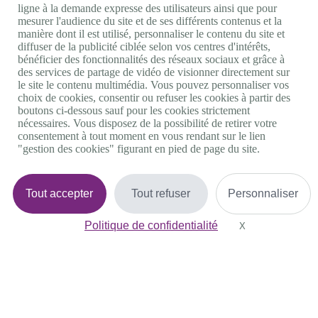
ligne à la demande expresse des utilisateurs ainsi que pour
Accessibilité : non conforme
mesurer l'audience du site et de ses différents contenus et la
manière dont il est utilisé, personnaliser le contenu du site et
Nos autres sites
diffuser de la publicité ciblée selon vos centres d'intérêts,
bénéficier des fonctionnalités des réseaux sociaux et grâce à
Site portail Agefiph
des services de partage de vidéo de visionner directement sur
Activateur de progrès
le site le contenu multimédia. Vous pouvez personnaliser vos
Handinnov
choix de cookies, consentir ou refuser les cookies à partir des
Innovation et recherche
boutons ci-dessous sauf pour les cookies strictement
Université du RRH
nécessaires. Vous disposez de la possibilité de retirer votre
Service AppuiPro
consentement à tout moment en vous rendant sur le lien
"gestion des cookies" figurant en pied de page du site.
Nous suivre
Tout accepter
Tout refuser
Personnaliser
Youtube
Linkedin
Facebook
Politique de confidentialité
X
Masquer le bande
Twitter
0 800 11 10 09
Services & appel gratuits
De 9h à 18h.
Nous contacter
Plateforme de mise en contact LSF
Gestion des cookies