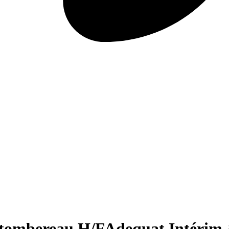
 tombereau H/F
Adequat Intérim