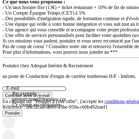
Ce que nous vous proposons :
- Un taux horaire fixe (13€) + ticket restaurant + 10% de fin de mis
- Un Compte Épargne Temps (CET) à 5%
- Des possibilités d'intégration rapide, de formation continue et d'évol
- Une équipe qui veille à votre bonne intégration et vous suit tout au 
- Une agence qui vous conseille et accompagne votre projet professio
- Une offre de services personnalisés pour faciliter votre quotidien (
Si ces missions vous parlent, postulez et vous serez recontacté par l'un
Pas de coup de coeur ? Consultez notre site et retrouvez l'ensemble de 
Pour plus d'informations, vous pouvez nous joindre au ***
Postulez chez Adequat Intérim & Recrutement
au poste de Conducteur d'engin de carrière tombereau H/F - Intérim.
E-mail
Par exemple :
Continuer avec un e-mail
prenom.nom@domaine.com.
En cliquant sur "Postuler à cette offre", j'accepte les
conditions général
Ce champ est obligatoire.
Référence :
d8e5b5ab-abe0-45be-959a-c60b492eaef1
Postuler