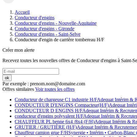
Accueil
Conducteur d'engins
Conducteur d'engins - Nouvelle-Aquitaine
Conducteur d'engins - Gironde
Conducteur d'engins - Saint-Selve
Conducteur d'engin de carrière tombereau H/F
Créer mon alerte
Recevez toutes les nouvelles offres de
Conducteur d'engins
à
Saint-S
ok
Par exemple : prenom.nom@domaine.com
Offres similaires
Voir toutes les offres
Conducteur de chargeuse C1 industrie H/F
Adequat Intérim & 
CONDUCTEUR D'ENGINS Compacteur(H/F)
Adequat Intér
CONDUCTEUR D ENGINS H/F
Adequat Intérim & Recrute
conducteur d'engins polyvalent H/F
Adequat Intérim & Recrute
CHAUFFEUR PL benne 6x4 /8x4 (F/H)
Adequat Intérim & R
GRUTIER / GRUTIÈRE (H/F)
Adequat Intérim & Recrutemen
Chauffeur camion grue F/H
Synergie
• Intérim
• Carbon-Blanc 