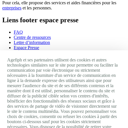
Pour cela, elle propose des services et aides financières pour les
entreprises
et les personnes.
Liens footer espace presse
FAQ
Centre de ressources
Lettre d’information
Espace Presse
Ressources humaines
Agefiph et ses partenaires utilisent des cookies et autres
Appels d'offres
technologies similaires sur le site pour permettre ou faciliter la
CGU
communication par voie électronique ou strictement
Mentions légales
nécessaires à la fourniture d'un service de communication en
Politique cookies
ligne à la demande expresse des utilisateurs ainsi que pour
Accessibilité : non conforme
mesurer l'audience du site et de ses différents contenus et la
manière dont il est utilisé, personnaliser le contenu du site et
Nos autres sites
diffuser de la publicité ciblée selon vos centres d'intérêts,
bénéficier des fonctionnalités des réseaux sociaux et grâce à
des services de partage de vidéo de visionner directement sur
Site portail Agefiph
le site le contenu multimédia. Vous pouvez personnaliser vos
Activateur de progrès
choix de cookies, consentir ou refuser les cookies à partir des
Handinnov
boutons ci-dessous sauf pour les cookies strictement
Innovation et recherche
nécessaires. Vous disposez de la possibilité de retirer votre
Université du RRH