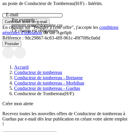
au poste de Conducteur de Tombereau(H/F) - Intérim.
E-mail
Par exemple :
Continuer avec un e-mail
prenom.nom@domaine.com.
En cliquant sur "Postuler à cette offre", j'accepte les
conditions
Ce champ est obligatoire.
générales d'utilisation
du site Agefiph
Référence :
9dc29867-6c83-4fff-961c-49f70f6c0a6d
Postuler
Accueil
Conducteur de tombereau
Conducteur de tombereau - Bretagne
Conducteur de tombereau - Morbihan
Conducteur de tombereau - Gueltas
Conducteur de Tombereau(H/F)
Créer mon alerte
Recevez toutes les nouvelles offres de
Conducteur de tombereau
à
Gueltas
par e-mail dès leur publication en créant votre alerte emploi
!