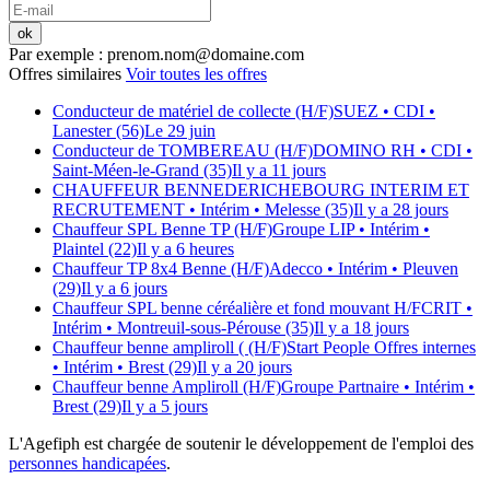
ok
Par exemple : prenom.nom@domaine.com
Offres similaires
Voir toutes les offres
Conducteur de matériel de collecte (H/F)
SUEZ
• CDI
•
Lanester (56)
Le 29 juin
Conducteur de TOMBEREAU (H/F)
DOMINO RH
• CDI
•
Saint-Méen-le-Grand (35)
Il y a 11 jours
CHAUFFEUR BENNE
DERICHEBOURG INTERIM ET
RECRUTEMENT
• Intérim
• Melesse (35)
Il y a 28 jours
Chauffeur SPL Benne TP (H/F)
Groupe LIP
• Intérim
•
Plaintel (22)
Il y a 6 heures
Chauffeur TP 8x4 Benne (H/F)
Adecco
• Intérim
• Pleuven
(29)
Il y a 6 jours
Chauffeur SPL benne céréalière et fond mouvant H/F
CRIT
•
Intérim
• Montreuil-sous-Pérouse (35)
Il y a 18 jours
Chauffeur benne ampliroll ( (H/F)
Start People Offres internes
• Intérim
• Brest (29)
Il y a 20 jours
Chauffeur benne Ampliroll (H/F)
Groupe Partnaire
• Intérim
•
Brest (29)
Il y a 5 jours
L'Agefiph est chargée de soutenir le développement de l'emploi des
personnes handicapées
.