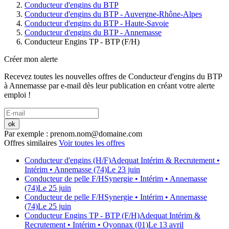
Conducteur d'engins du BTP
Conducteur d'engins du BTP - Auvergne-Rhône-Alpes
Conducteur d'engins du BTP - Haute-Savoie
Conducteur d'engins du BTP - Annemasse
Conducteur Engins TP - BTP (F/H)
Créer mon alerte
Recevez toutes les nouvelles offres de
Conducteur d'engins du BTP
à
Annemasse
par e-mail dès leur publication en créant votre alerte
emploi !
ok
Par exemple : prenom.nom@domaine.com
Offres similaires
Voir toutes les offres
Conducteur d'engins (H/F)
Adequat Intérim & Recrutement
•
Intérim
• Annemasse (74)
Le 23 juin
Conducteur de pelle F/H
Synergie
• Intérim
• Annemasse
(74)
Le 25 juin
Conducteur de pelle F/H
Synergie
• Intérim
• Annemasse
(74)
Le 25 juin
Conducteur Engins TP - BTP (F/H)
Adequat Intérim &
Recrutement
• Intérim
• Oyonnax (01)
Le 13 avril