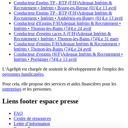
Conducteur Engins TP - BTP (F/H)
Adequat Intérim &
Recrutement
• Intérim
• Bourg-en-Bresse (01)
Le 13 avril
Conducteur Engins TP - BTP (F/H)
Adequat Intérim &
Recrutement
• Intérim
• Ambérieu-en-Bugey (01)
Le 13 avril
Conducteur d'Engins F/H
Adequat Intérim & Recrutement
•
Intérim
• Thonon-les-Bains (74)
Le 24 avril
Conducteur d'engins caces A (F/H)
Adequat Intérim &
Recrutement
• Intérim
• Thonon-les-Bains (74)
Le 31 mars
Conducteur d'engins F/H
Adequat Intérim & Recrutement
•
Intérim
• Thonon-les-Bains (74)
Le 24 avril
Conducteur d'engins (H/F)
Adequat Intérim & Recrutement
•
Intérim
• Perrignier (74)
Le 13 avril
L'Agefiph est chargée de soutenir le développement de l'emploi des
personnes handicapées
.
Pour cela, elle propose des services et aides financières pour les
entreprises
et les personnes.
Liens footer espace presse
FAQ
Centre de ressources
Lettre d’information