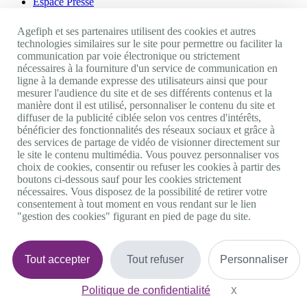
Espace Presse
Ressources humaines
Agefiph et ses partenaires utilisent des cookies et autres
Appels d'offres
technologies similaires sur le site pour permettre ou faciliter la
CGU
communication par voie électronique ou strictement
Mentions légales
nécessaires à la fourniture d'un service de communication en
Politique cookies
ligne à la demande expresse des utilisateurs ainsi que pour
Accessibilité : non conforme
mesurer l'audience du site et de ses différents contenus et la
manière dont il est utilisé, personnaliser le contenu du site et
Nos autres sites
diffuser de la publicité ciblée selon vos centres d'intérêts,
bénéficier des fonctionnalités des réseaux sociaux et grâce à
des services de partage de vidéo de visionner directement sur
Site portail Agefiph
le site le contenu multimédia. Vous pouvez personnaliser vos
Activateur de progrès
choix de cookies, consentir ou refuser les cookies à partir des
Handinnov
boutons ci-dessous sauf pour les cookies strictement
Innovation et recherche
nécessaires. Vous disposez de la possibilité de retirer votre
Université du RRH
consentement à tout moment en vous rendant sur le lien
Service AppuiPro
"gestion des cookies" figurant en pied de page du site.
Nous suivre
Tout accepter
Tout refuser
Personnaliser
Youtube
Linkedin
Facebook
Politique de confidentialité
X
Masquer le bande
Twitter