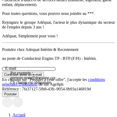
enfant, déplacement).
Pour toutes questions, vous pouvez nous joindre au ***.
Rejoignez le groupe Adéquat, l'acteur le plus dynamique du secteur
de l'emploi depuis 3 ans !
Adéquat, Simplement pour vous !
Postulez chez Adequat Intérim & Recrutement
au poste de Conducteur Engins TP - BTP (F/H) - Intérim.
E-mail
Par exemple :
Continuer avec un e-mail
prenom.nom@domaine.com.
En cliquant sur "Postuler à cette offre", j'accepte les
conditions
Ce champ est obligatoire.
générales d'utilisation
du site Agefiph
Référence :
7fa37127-5fb8-43fc-9054-9b93a146819d
Postuler
Accueil