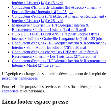
Intérim
• Lisieux (14)
Le 15 avril
Conducteur d'Engins de Chantier (h/f)
Adecco
• Intérim
•
Port-en-Bessin-Huppain (14)
Le 25 juin
Conducteur d'engins (F/H)
Adequat Intérim & Recrutement
•
Intérim
• Lisieux (14)
Le 28 avril
Manoeuvre / Ouvrier TP(H/F)
Adequat Intérim &
Recrutement
• Intérim
• Lisieux (14)
Le 15 avril
CONDUCTEUR D'ENGINS (H/F)
Start People Offres
internes
• Intérim
• Grainville-Langannerie (14)
Le 23 juin
Conducteur d'engins - H/F
Adequat Intérim & Recrutement
•
Intérim
• Saint-Aubin-lès-Elbeuf (76)
Le 20 mai
Conducteur d'engins chargeuse- H/F
Adequat Intérim &
Recrutement
• Intérim
• Les Trois Lacs (27)
Le 20 mai
Conducteur d'engins - H/F
Adequat Intérim & Recrutement
•
Intérim
• Martot (27)
Le 29 juin
L'Agefiph est chargée de soutenir le développement de l'emploi des
personnes handicapées
.
Pour cela, elle propose des services et aides financières pour les
entreprises
et les personnes.
Liens footer espace presse