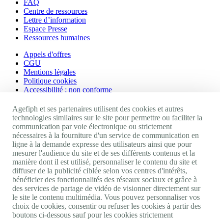
FAQ
Centre de ressources
Lettre d’information
Espace Presse
Ressources humaines
Appels d'offres
CGU
Mentions légales
Politique cookies
Accessibilité : non conforme
Nos autres sites
Agefiph et ses partenaires utilisent des cookies et autres
technologies similaires sur le site pour permettre ou faciliter la
communication par voie électronique ou strictement
Site portail Agefiph
nécessaires à la fourniture d'un service de communication en
Activateur de progrès
ligne à la demande expresse des utilisateurs ainsi que pour
Handinnov
mesurer l'audience du site et de ses différents contenus et la
Innovation et recherche
manière dont il est utilisé, personnaliser le contenu du site et
Université du RRH
diffuser de la publicité ciblée selon vos centres d'intérêts,
Service AppuiPro
bénéficier des fonctionnalités des réseaux sociaux et grâce à
des services de partage de vidéo de visionner directement sur
Nous suivre
le site le contenu multimédia. Vous pouvez personnaliser vos
choix de cookies, consentir ou refuser les cookies à partir des
boutons ci-dessous sauf pour les cookies strictement
Youtube