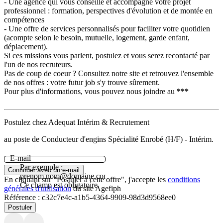
- Une agence qui vous conseille et accompagne votre projet
professionnel : formation, perspectives d'évolution et de montée en
compétences
- Une offre de services personnalisés pour faciliter votre quotidien
(acompte selon le besoin, mutuelle, logement, garde enfant,
déplacement).
Si ces missions vous parlent, postulez et vous serez recontacté par
l'un de nos recruteurs.
Pas de coup de coeur ? Consultez notre site et retrouvez l'ensemble
de nos offres : votre futur job s'y trouve sûrement.
Pour plus d'informations, vous pouvez nous joindre au
***
Postulez chez Adequat Intérim & Recrutement
au poste de Conducteur d'engins Spécialité Enrobé (H/F) - Intérim.
E-mail
Par exemple :
Continuer avec un e-mail
prenom.nom@domaine.com.
En cliquant sur "Postuler à cette offre", j'accepte les
conditions
Ce champ est obligatoire.
générales d'utilisation
du site Agefiph
Référence :
c32c7e4c-a1b5-4364-9909-98d3d9568ee0
Postuler