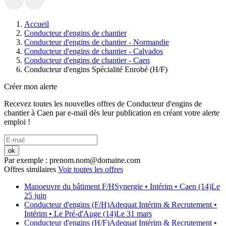
Accueil
Conducteur d'engins de chantier
Conducteur d'engins de chantier - Normandie
Conducteur d'engins de chantier - Calvados
Conducteur d'engins de chantier - Caen
Conducteur d'engins Spécialité Enrobé (H/F)
Créer mon alerte
Recevez toutes les nouvelles offres de
Conducteur d'engins de
chantier
à
Caen
par e-mail dès leur publication en créant votre alerte
emploi !
ok
Par exemple : prenom.nom@domaine.com
Offres similaires
Voir toutes les offres
Manoeuvre du bâtiment F/H
Synergie
• Intérim
• Caen (14)
Le
25 juin
Conducteur d'engins (F/H)
Adequat Intérim & Recrutement
•
Intérim
• Le Pré-d'Auge (14)
Le 31 mars
Conducteur d'engins (H/F)
Adequat Intérim & Recrutement
•