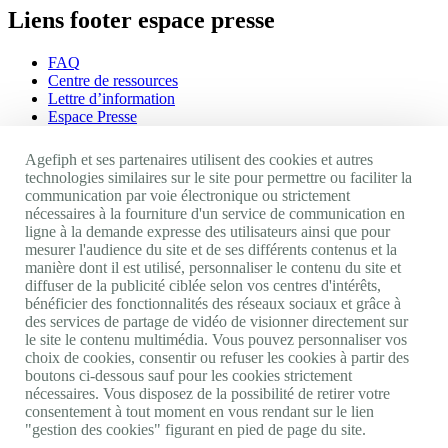
Liens footer espace presse
FAQ
Centre de ressources
Lettre d’information
Espace Presse
Ressources humaines
Agefiph et ses partenaires utilisent des cookies et autres
Appels d'offres
technologies similaires sur le site pour permettre ou faciliter la
CGU
communication par voie électronique ou strictement
Mentions légales
nécessaires à la fourniture d'un service de communication en
Politique cookies
ligne à la demande expresse des utilisateurs ainsi que pour
Accessibilité : non conforme
mesurer l'audience du site et de ses différents contenus et la
manière dont il est utilisé, personnaliser le contenu du site et
Nos autres sites
diffuser de la publicité ciblée selon vos centres d'intérêts,
bénéficier des fonctionnalités des réseaux sociaux et grâce à
des services de partage de vidéo de visionner directement sur
Site portail Agefiph
le site le contenu multimédia. Vous pouvez personnaliser vos
Activateur de progrès
choix de cookies, consentir ou refuser les cookies à partir des
Handinnov
boutons ci-dessous sauf pour les cookies strictement
Innovation et recherche
nécessaires. Vous disposez de la possibilité de retirer votre
Université du RRH
consentement à tout moment en vous rendant sur le lien
Service AppuiPro
"gestion des cookies" figurant en pied de page du site.