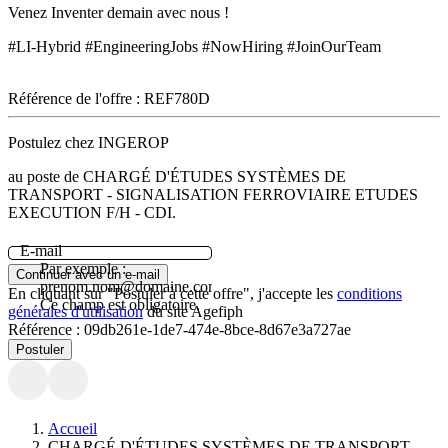
Venez Inventer demain avec nous !
#LI-Hybrid #EngineeringJobs #NowHiring #JoinOurTeam
Référence de l'offre : REF780D
Postulez chez INGEROP
au poste de CHARGÉ D'ÉTUDES SYSTÈMES DE
TRANSPORT - SIGNALISATION FERROVIAIRE ETUDES
EXECUTION F/H - CDI.
E-mail
Par exemple :
Continuer avec un e-mail
prenom.nom@domaine.com.
En cliquant sur "Postuler à cette offre", j'accepte les
conditions
Ce champ est obligatoire.
générales d'utilisation
du site Agefiph
Référence :
09db261e-1de7-474e-8bce-8d67e3a727ae
Postuler
Accueil
CHARGÉ D'ÉTUDES SYSTÈMES DE TRANSPORT -