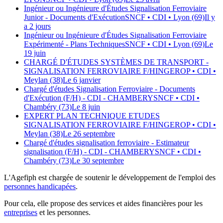
Ingénieur ou Ingénieure d'Études Signalisation Ferroviaire
Junior - Documents d'Exécution
SNCF
• CDI
• Lyon (69)
Il y
a 2 jours
Ingénieur ou Ingénieure d'Études Signalisation Ferroviaire
Expérimenté - Plans Techniques
SNCF
• CDI
• Lyon (69)
Le
19 juin
CHARGÉ D'ÉTUDES SYSTÈMES DE TRANSPORT -
SIGNALISATION FERROVIAIRE F/H
INGEROP
• CDI
•
Meylan (38)
Le 6 janvier
Chargé d'études Signalisation Ferroviaire - Documents
d'Exécution (F/H) - CDI - CHAMBERY
SNCF
• CDI
•
Chambéry (73)
Le 8 juin
EXPERT PLAN TECHNIQUE ETUDES
SIGNALISATION FERROVIAIRE F/H
INGEROP
• CDI
•
Meylan (38)
Le 26 septembre
Chargé d'études signalisation ferroviaire - Estimateur
signalisation (F/H) - CDI - CHAMBERY
SNCF
• CDI
•
Chambéry (73)
Le 30 septembre
L'Agefiph est chargée de soutenir le développement de l'emploi des
personnes handicapées
.
Pour cela, elle propose des services et aides financières pour les
entreprises
et les personnes.