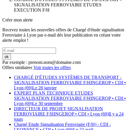
SIGNALISATION FERROVIAIRE ETUDES
EXECUTION F/H
Créer mon alerte
Recevez toutes les nouvelles offres de
Chargé d'étude signalisation
Ferroviaire
à
Lyon
par e-mail dès leur publication en créant votre
alerte emploi !
ok
Par exemple : prenom.nom@domaine.com
Offres similaires
Voir toutes les offres
CHARGÉ D'ÉTUDES SYSTÈMES DE TRANSPORT -
SIGNALISATION FERROVIAIRE F/H
INGEROP
• CDI
•
Lyon (69)
Le 28 janvier
EXPERT PLAN TECHNIQUE ETUDES
SIGNALISATION FERROVIAIRE F/H
INGEROP
• CDI
•
Lyon (69)
Le 30 septembre
DIRECTEUR DE PROJET SIGNALISATION
FERROVIAIRE F/H
INGEROP
• CDI
• Lyon (69)
Il y a 24
jours
Chargé Etude Signalisation Ferroviaire (F/H) - CDI -
LYON
SNCF
• CDI
• Lyon (69)
Le 23 avril