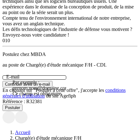
techniques ainsi que les logiciels bureautiques usuels. Une
expérience dans le domaine de la conception de produit, de la mise
au point ou de la série serait un plus.
Compte tenu de l'environnement international de notre entreprise,
vous avez un anglais technique.
Les défis technologiques de l'industrie de défense vous motivent ?
Envoyez-nous votre candidature !
010
Postulez chez MBDA
au poste de Chargé(e) d'étude mécanique F/H - CDI.
E-mail
Par exemple :
Continuer avec un e-mail
prenom.nom@domaine.com.
En cliquant sur "Postuler à cette offre", j'accepte les
conditions
Ce champ est obligatoire.
générales d'utilisation
du site Agefiph
Référence :
R32381
Postuler
Accueil
Chargé(e) d'étude mécanique F/H