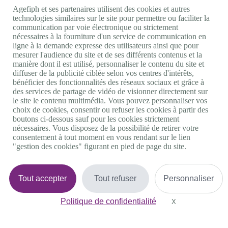
Agefiph et ses partenaires utilisent des cookies et autres
Appels d'offres
technologies similaires sur le site pour permettre ou faciliter la
CGU
communication par voie électronique ou strictement
Mentions légales
nécessaires à la fourniture d'un service de communication en
Politique cookies
ligne à la demande expresse des utilisateurs ainsi que pour
Accessibilité : non conforme
mesurer l'audience du site et de ses différents contenus et la
manière dont il est utilisé, personnaliser le contenu du site et
Nos autres sites
diffuser de la publicité ciblée selon vos centres d'intérêts,
bénéficier des fonctionnalités des réseaux sociaux et grâce à
Site portail Agefiph
des services de partage de vidéo de visionner directement sur
Activateur de progrès
le site le contenu multimédia. Vous pouvez personnaliser vos
Handinnov
choix de cookies, consentir ou refuser les cookies à partir des
Innovation et recherche
boutons ci-dessous sauf pour les cookies strictement
Université du RRH
nécessaires. Vous disposez de la possibilité de retirer votre
Service AppuiPro
consentement à tout moment en vous rendant sur le lien
"gestion des cookies" figurant en pied de page du site.
Nous suivre
Tout accepter
Tout refuser
Personnaliser
Youtube
Linkedin
Facebook
Politique de confidentialité
X
Masquer le bande
Twitter
0 800 11 10 09
Services & appel gratuits
De 9h à 18h.