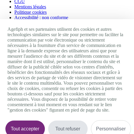
CGU
Mentions légales
Politique cookies
Accessibilité : non conforme
Nos autres sites
Agefiph et ses partenaires utilisent des cookies et autres
technologies similaires sur le site pour permettre ou faciliter la
communication par voie électronique ou strictement
Site portail Agefiph
nécessaires à la fourniture d'un service de communication en
Activateur de progrès
ligne à la demande expresse des utilisateurs ainsi que pour
Handinnov
mesurer l'audience du site et de ses différents contenus et la
Innovation et recherche
manière dont il est utilisé, personnaliser le contenu du site et
Université du RRH
diffuser de la publicité ciblée selon vos centres d'intérêts,
Service AppuiPro
bénéficier des fonctionnalités des réseaux sociaux et grâce à
des services de partage de vidéo de visionner directement sur
Nous suivre
le site le contenu multimédia. Vous pouvez personnaliser vos
choix de cookies, consentir ou refuser les cookies à partir des
boutons ci-dessous sauf pour les cookies strictement
Youtube
nécessaires. Vous disposez de la possibilité de retirer votre
Linkedin
consentement à tout moment en vous rendant sur le lien
Facebook
"gestion des cookies" figurant en pied de page du site.
Twitter
0 800 11 10 09
Services & appel gratuits
De 9h à 18h.
Tout accepter
Tout refuser
Personnaliser
Nous contacter