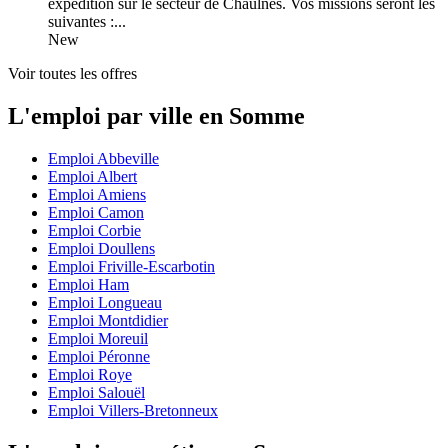
expedition sur le secteur de Chaulnes. Vos missions seront les
suivantes :...
New
Voir toutes les offres
L'emploi par ville en Somme
Emploi Abbeville
Emploi Albert
Emploi Amiens
Emploi Camon
Emploi Corbie
Emploi Doullens
Emploi Friville-Escarbotin
Emploi Ham
Emploi Longueau
Emploi Montdidier
Emploi Moreuil
Emploi Péronne
Emploi Roye
Emploi Salouël
Emploi Villers-Bretonneux