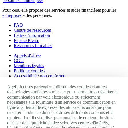
personnes handicapées
.
Pour cela, elle propose des services et aides financières pour les
entreprises
et les personnes.
FAQ
Centre de ressources
Lettre d’information
Espace Presse
Ressources humaines
Appels d'offres
CGU
Mentions légales
Politique cookies
Accessibilité : non conforme
Nos autres sites
Agefiph et ses partenaires utilisent des cookies et autres
technologies similaires sur le site pour permettre ou faciliter la
communication par voie électronique ou strictement
Site portail Agefiph
nécessaires à la fourniture d'un service de communication en
Activateur de progrès
ligne à la demande expresse des utilisateurs ainsi que pour
Handinnov
mesurer l'audience du site et de ses différents contenus et la
Innovation et recherche
manière dont il est utilisé, personnaliser le contenu du site et
Université du RRH
diffuser de la publicité ciblée selon vos centres d'intérêts,
Service AppuiPro
bénéficier des fonctionnalités des réseaux sociaux et grâce à