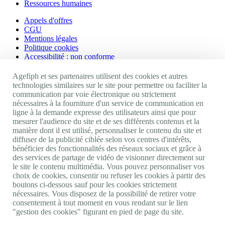
Ressources humaines
Appels d'offres
CGU
Mentions légales
Politique cookies
Accessibilité : non conforme
Nos autres sites
Agefiph et ses partenaires utilisent des cookies et autres
technologies similaires sur le site pour permettre ou faciliter la
communication par voie électronique ou strictement
Site portail Agefiph
nécessaires à la fourniture d'un service de communication en
Activateur de progrès
ligne à la demande expresse des utilisateurs ainsi que pour
Handinnov
mesurer l'audience du site et de ses différents contenus et la
Innovation et recherche
manière dont il est utilisé, personnaliser le contenu du site et
Université du RRH
diffuser de la publicité ciblée selon vos centres d'intérêts,
Service AppuiPro
bénéficier des fonctionnalités des réseaux sociaux et grâce à
des services de partage de vidéo de visionner directement sur
Nous suivre
le site le contenu multimédia. Vous pouvez personnaliser vos
choix de cookies, consentir ou refuser les cookies à partir des
boutons ci-dessous sauf pour les cookies strictement
Youtube
nécessaires. Vous disposez de la possibilité de retirer votre
Linkedin
consentement à tout moment en vous rendant sur le lien
Facebook
"gestion des cookies" figurant en pied de page du site.
Twitter