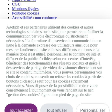
CGU
Mentions légales
Politique cookies
Accessibilité : non conforme
Nos autres sites
Agefiph et ses partenaires utilisent des cookies et autres
technologies similaires sur le site pour permettre ou faciliter la
communication par voie électronique ou strictement
Site portail Agefiph
nécessaires à la fourniture d'un service de communication en
Activateur de progrès
ligne à la demande expresse des utilisateurs ainsi que pour
Handinnov
mesurer l'audience du site et de ses différents contenus et la
Innovation et recherche
manière dont il est utilisé, personnaliser le contenu du site et
Université du RRH
diffuser de la publicité ciblée selon vos centres d'intérêts,
Service AppuiPro
bénéficier des fonctionnalités des réseaux sociaux et grâce à
des services de partage de vidéo de visionner directement sur
Nous suivre
le site le contenu multimédia. Vous pouvez personnaliser vos
choix de cookies, consentir ou refuser les cookies à partir des
boutons ci-dessous sauf pour les cookies strictement
Youtube
nécessaires. Vous disposez de la possibilité de retirer votre
Linkedin
consentement à tout moment en vous rendant sur le lien
Facebook
"gestion des cookies" figurant en pied de page du site.
Twitter
0 800 11 10 09
Services & appel gratuits
De 9h à 18h.
Tout accepter
Tout refuser
Personnaliser