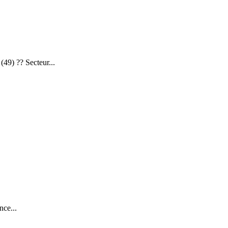
 ?? Secteur...
ce...