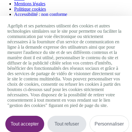
Mentions légales
Politique cookies
Accessibilité : non conforme
Nos autres sites
Agefiph et ses partenaires utilisent des cookies et autres
technologies similaires sur le site pour permettre ou faciliter la
communication par voie électronique ou strictement
Site portail Agefiph
nécessaires à la fourniture d'un service de communication en
Activateur de progrès
ligne à la demande expresse des utilisateurs ainsi que pour
Handinnov
mesurer l'audience du site et de ses différents contenus et la
Innovation et recherche
manière dont il est utilisé, personnaliser le contenu du site et
Université du RRH
diffuser de la publicité ciblée selon vos centres d'intérêts,
Service AppuiPro
bénéficier des fonctionnalités des réseaux sociaux et grâce à
des services de partage de vidéo de visionner directement sur
Nous suivre
le site le contenu multimédia. Vous pouvez personnaliser vos
choix de cookies, consentir ou refuser les cookies à partir des
boutons ci-dessous sauf pour les cookies strictement
Youtube
nécessaires. Vous disposez de la possibilité de retirer votre
Linkedin
consentement à tout moment en vous rendant sur le lien
Facebook
"gestion des cookies" figurant en pied de page du site.
Twitter
0 800 11 10 09
Services & appel gratuits
De 9h à 18h.
Tout accepter
Tout refuser
Personnaliser
Nous contacter