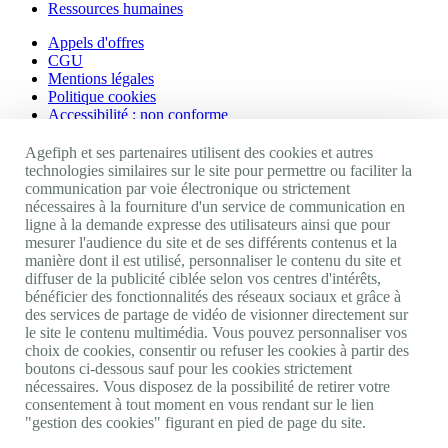
Ressources humaines
Appels d'offres
CGU
Mentions légales
Politique cookies
Accessibilité : non conforme
Nos autres sites
Agefiph et ses partenaires utilisent des cookies et autres
technologies similaires sur le site pour permettre ou faciliter la
communication par voie électronique ou strictement
Site portail Agefiph
nécessaires à la fourniture d'un service de communication en
Activateur de progrès
ligne à la demande expresse des utilisateurs ainsi que pour
Handinnov
mesurer l'audience du site et de ses différents contenus et la
Innovation et recherche
manière dont il est utilisé, personnaliser le contenu du site et
Université du RRH
diffuser de la publicité ciblée selon vos centres d'intérêts,
Service AppuiPro
bénéficier des fonctionnalités des réseaux sociaux et grâce à
des services de partage de vidéo de visionner directement sur
Nous suivre
le site le contenu multimédia. Vous pouvez personnaliser vos
choix de cookies, consentir ou refuser les cookies à partir des
boutons ci-dessous sauf pour les cookies strictement
Youtube
nécessaires. Vous disposez de la possibilité de retirer votre
Linkedin
consentement à tout moment en vous rendant sur le lien
Facebook
"gestion des cookies" figurant en pied de page du site.
Twitter