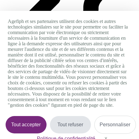
Agefiph et ses partenaires utilisent des cookies et autres
technologies similaires sur le site pour permettre ou faciliter la
communication par voie électronique ou strictement
nécessaires à la fourniture d'un service de communication en
Accès personnes sourdes et malentendantes
ligne à la demande expresse des utilisateurs ainsi que pour
mesurer l'audience du site et de ses différents contenus et la
manière dont il est utilisé, personnaliser le contenu du site et
diffuser de la publicité ciblée selon vos centres d'intérêts,
S'inscrire
bénéficier des fonctionnalités des réseaux sociaux et grâce à
Se connecter
des services de partage de vidéo de visionner directement sur
le site le contenu multimédia. Vous pouvez personnaliser vos
Accueil
choix de cookies, consentir ou refuser les cookies à partir des
Rechercher des offres d’emploi
boutons ci-dessous sauf pour les cookies strictement
Déposer mon CV
nécessaires. Vous disposez de la possibilité de retirer votre
consentement à tout moment en vous rendant sur le lien
"gestion des cookies" figurant en pied de page du site.
5
Une erreur inattendue est survenue
Tout accepter
Tout refuser
Personnaliser
Voici ce que vous pourriez faire :
Politique de confidentialité
X
Masquer le bande