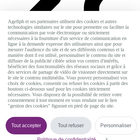
Agefiph et ses partenaires utilisent des cookies et autres
technologies similaires sur le site pour permettre ou faciliter la
communication par voie électronique ou strictement
nécessaires à la fourniture d'un service de communication en
Accès personnes sourdes et malentendantes
ligne à la demande expresse des utilisateurs ainsi que pour
mesurer l'audience du site et de ses différents contenus et la
manière dont il est utilisé, personnaliser le contenu du site et
diffuser de la publicité ciblée selon vos centres d'intérêts,
S'inscrire
bénéficier des fonctionnalités des réseaux sociaux et grâce à
Se connecter
des services de partage de vidéo de visionner directement sur
le site le contenu multimédia. Vous pouvez personnaliser vos
Accueil
choix de cookies, consentir ou refuser les cookies à partir des
Rechercher des offres d’emploi
boutons ci-dessous sauf pour les cookies strictement
Déposer mon CV
nécessaires. Vous disposez de la possibilité de retirer votre
consentement à tout moment en vous rendant sur le lien
"gestion des cookies" figurant en pied de page du site.
5
Une erreur inattendue est survenue
Tout accepter
Tout refuser
Personnaliser
Voici ce que vous pourriez faire :
Politique de confidentialité
X
Masquer le bande